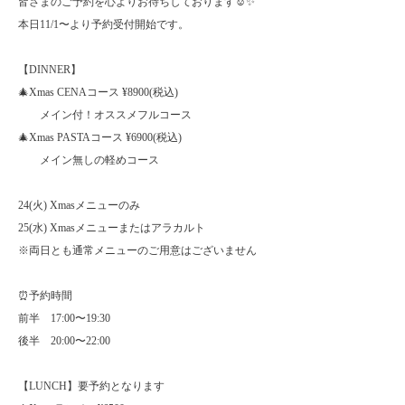
皆さまのご予約を心よりお待ちしております☺️✨
本日11/1〜より予約受付開始です。
【DINNER】
🎄Xmas CENAコース ¥8900(税込)
メイン付！オススメフルコース
🎄Xmas PASTAコース ¥6900(税込)
メイン無しの軽めコース
24(火) Xmasメニューのみ
25(水) Xmasメニューまたはアラカルト
※両日とも通常メニューのご用意はございません
⏰予約時間
前半 17:00〜19:30
後半 20:00〜22:00
【LUNCH】要予約となります