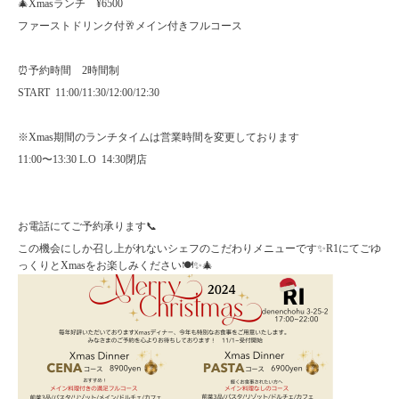
🎄Xmasランチ ¥6500
ファーストドリンク付🥂メイン付きフルコース
⏰予約時間 2時間制
START 11:00/11:30/12:00/12:30
※Xmas期間のランチタイムは営業時間を変更しております
11:00〜13:30 L.O 14:30閉店
お電話にてご予約承ります📞
この機会にしか召し上がれないシェフのこだわりメニューです✨R1にてごゆ
っくりとXmasをお楽しみください🍽️✨🎄